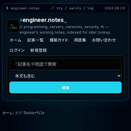
engineer.notes
try / verify / log
2026.08.10
engineer.notes
// programming, servers, networks, security, AI —
engineer's working notes, indexed for later lookup.
ホーム
記事一覧
構築ガイド
用語集
お問い合わせ
ログイン
新規登録
記
検
事
索
を
対
検
象
検索
索
ホーム
タグ
Dockerfile