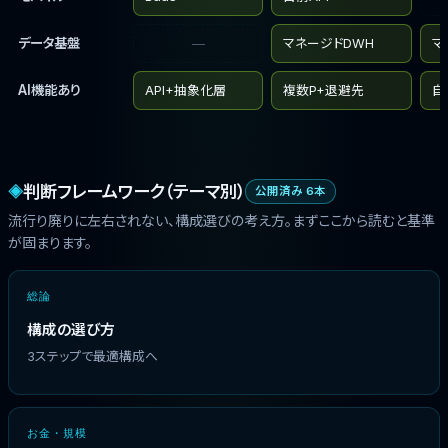
データ基盤
—
マネージドDWH
マ
AI機能あり
API+抽象化層
複数P+退避先
自
判断フレームワーク（テーマ別）
◈
公開済み 6本
流行り廃りに左右されない、構成選びの考え方。まずここから読むと基準
が固まります。
総論
構成の選び方
3ステップで最適構成へ
お金・規模