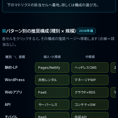
下のマトリクスの該当セルへ着地。詳しくは
構成の選び方
。
パターン別の推奨構成（種別 × 規模）
▦
2026年版
各セルをクリックすると、その構成の推奨ページへ移動します（点線＝該
当なし）。
種別 ＼ 規模
個人・小規模
中規模
静的・LP
Pages/Netlify
ヘッドレスCMS
エ
WordPress
共有レンタル
マネージドWP
Webアプリ
PaaS
クラウド+RDS
マ
API
サーバーレス
コンテナ+GW
モバイル
BaaS
自前API