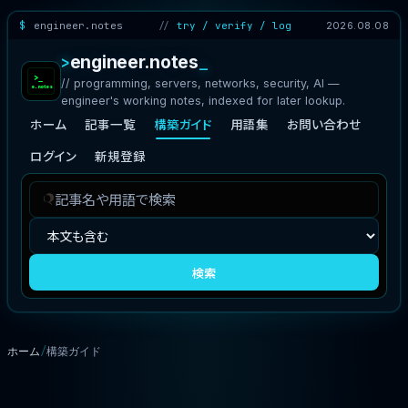
engineer.notes
try / verify / log
2026.08.08
engineer.notes
// programming, servers, networks, security, AI —
engineer's working notes, indexed for later lookup.
ホーム
記事一覧
構築ガイド
用語集
お問い合わせ
ログイン
新規登録
記
検
事
索
を
対
検
象
検索
索
ホーム
構築ガイド