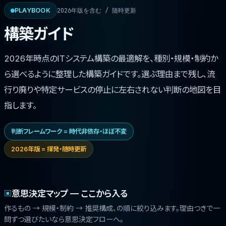
2026年版を含む / 随時更新
PLAYBOOK
構築ガイド
2026年時点のITシステム構築の最適解を、種別・規模・制約か
ら選べるように整理した構築ガイドです。選ぶ理由まで残し、流
行り廃りや特定サービスの停止に左右されない判断の地図を目
指します。
判断フレームワーク = 時代非依存・ほぼ不変
2026年版 = 揮発・随時更新
意思決定マップ — ここから入る
▣
作るもの → 規模・制約 → 推奨構成、の順に絞り込みます。理由つきで一
問ずつ選びたいなら
意思決定フロー
へ。