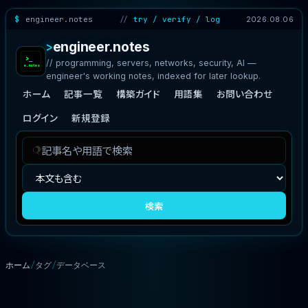
engineer.notes
try / verify / log
2026.08.06
engineer.notes
// programming, servers, networks, security, AI —
engineer's working notes, indexed for later lookup.
ホーム
記事一覧
構築ガイド
用語集
お問い合わせ
ログイン
新規登録
記
検
事
索
を
対
検
象
検索
索
ホーム
タグ
データベース