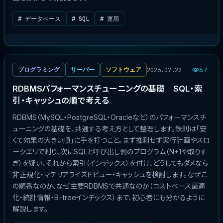
# データベース
# SQL
# 運用
2026.07.22
プログラミング
サーバー
ソフトウェア
57
RDBMSパフォーマンスチューニングの基礎｜SQL・索
引・キャッシュの順で考える
RDBMS（MySQL・PostgreSQL・Oracleなど）のパフォーマンスチ
ューニングの基礎を、共通する考え方として整理します。鉄則は「安
くて効果の大きい順」に手を打つこと。まず推測せず実行計画やスロ
ークエリで測り、次にSQLと呼び出し側のプログラム（N+1や取りす
ぎ）を疑い、それから索引（インデックス）を付け、どうしてもダメなら
非正規化・マテリアライズドビュー・キャッシュを検討します。なぜこ
の順番なのか、なぜ主要RDBMSで共通なのか（コストベース最適
化・統計情報・B-treeインデックス）まで、初心者にも分かるように
解説します。