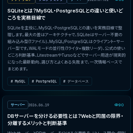
SQLiteとは？MySQL・PostgreSQLとの違いと使いど
ころを実務目線で
SQLiteを主役に、MySQL・PostgreSQLとの違いを実務目線で整
理します。最大の差はアーキテクチャで、SQLiteはサーバー不要の
組み込み型(1ファイル)、MySQL/PostgreSQLはクライアント・サー
バー型です。WALモードの並行性(1ライタ+複数リーダ)、公式の使い
どころ判断基準、LitestreamやTursoなどでサーバー用途が現実的
になった最新動向、選び方とよくある失敗まで、一次情報ベースで
まとめます。
# MySQL
# PostgreSQL
# データベース
2026.06.19
サーバー
90
DBサーバーを分ける必要性とは？Webと同居の限界・
分離するメリットと判断基準