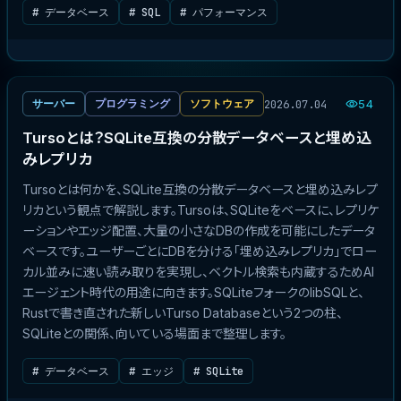
# データベース
# SQL
# パフォーマンス
2026.07.04
サーバー
プログラミング
ソフトウェア
54
Tursoとは？SQLite互換の分散データベースと埋め込
みレプリカ
Tursoとは何かを、SQLite互換の分散データベースと埋め込みレプ
リカという観点で解説します。Tursoは、SQLiteをベースに、レプリケ
ーションやエッジ配置、大量の小さなDBの作成を可能にしたデータ
ベースです。ユーザーごとにDBを分ける「埋め込みレプリカ」でロー
カル並みに速い読み取りを実現し、ベクトル検索も内蔵するためAI
エージェント時代の用途に向きます。SQLiteフォークのlibSQLと、
Rustで書き直された新しいTurso Databaseという2つの柱、
SQLiteとの関係、向いている場面まで整理します。
# データベース
# エッジ
# SQLite