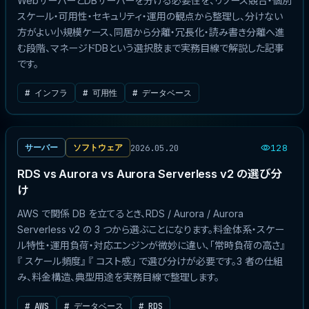
WebサーバーとDBサーバーを分ける必要性を、リソース競合・個別
スケール・可用性・セキュリティ・運用の観点から整理し、分けない
方がよい小規模ケース、同居から分離・冗長化・読み書き分離へ進
む段階、マネージドDBという選択肢まで実務目線で解説した記事
です。
# インフラ
# 可用性
# データベース
2026.05.20
サーバー
ソフトウェア
128
RDS vs Aurora vs Aurora Serverless v2 の選び分
け
AWS で関係 DB を立てるとき、RDS / Aurora / Aurora
Serverless v2 の 3 つから選ぶことになります。料金体系・スケー
ル特性・運用負荷・対応エンジンが微妙に違い、「常時負荷の高さ』
『 スケール頻度』 『 コスト感」 で選び分けが必要です。3 者の仕組
み、料金構造、典型用途を実務目線で整理します。
# AWS
# データベース
# RDS