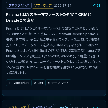
2026.07.04
プログラミング
ソフトウェア
58
Prismaとは？スキーマファーストの型安全ORMと
Drizzleとの違い
Prismaとは何かを、スキーマファーストの型安全ORMという観点
と、Drizzleとの違いから整理します。Prismaは schema.prisma に
モデルを定義し、そこから型安全なクライアントを生成して、補完の
効くクエリでデータベースを扱えるORMです。マイグレーションや
Prisma Studioなど開発体験の良さが強み。2025年のPrisma 7で
Rust製エンジンを廃止しTypeScript/WASM化して軽量・高速・エ
ッジ対応が進みました。コードファーストのDrizzleとの違い、向いて
いる場面まで、AIにPrismaを含む構成を渡された人にも役立つよう
に解説します。
# TypeScript
# ORM
# データベース
2026.07.01
ソフトウェア
プログラミング
サーバー
68