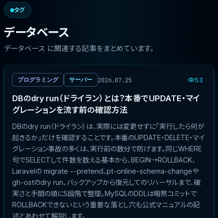
タグ
データベース
データベース に関連する記事をまとめています。
2026.07.25
プログラミング
サーバー
53
DBのdry run（ドライラン）とは？本番でUPDATE・マイ
グレーションを流す前の確認方法
DBのdry run（ドライラン）は、実際には変更せずに「実行したら何が
起きるか」だけを確認することです。本番のUPDATE・DELETE・マイ
グレーション事故の多くは、実行前の数分で防げます。同じWHERE
句でSELECTして件数を数える基本から、BEGIN→ROLLBACK、
Laravelの migrate --pretend、pt-online-schema-changeや
gh-ostのdry run、バックアップから復元してのリハーサルまで、確
実さと手間の順に5段階で整理。MySQLのDDLは暗黙コミットで
ROLLBACKできないという重要な落とし穴も公式マニュアルの記
述とあわせて解説します。