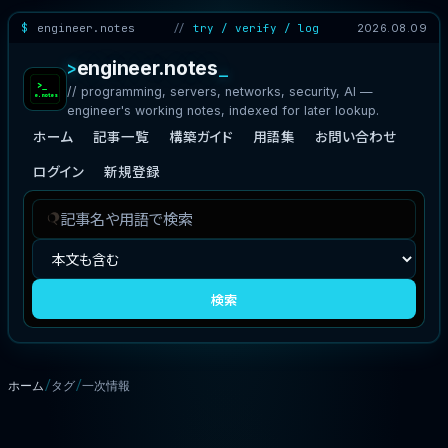
engineer.notes
try / verify / log
2026.08.09
engineer.notes
// programming, servers, networks, security, AI —
engineer's working notes, indexed for later lookup.
ホーム
記事一覧
構築ガイド
用語集
お問い合わせ
ログイン
新規登録
記
検
事
索
を
対
検
象
検索
索
ホーム
タグ
一次情報