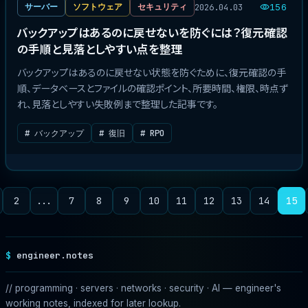
2026.04.03
サーバー
ソフトウェア
セキュリティ
156
バックアップはあるのに戻せないを防ぐには？復元確認
の手順と見落としやすい点を整理
バックアップはあるのに戻せない状態を防ぐために、復元確認の手
順、データベースとファイルの確認ポイント、所要時間、権限、時点ず
れ、見落としやすい失敗例まで整理した記事です。
# バックアップ
# 復旧
# RPO
2
...
7
8
9
10
11
12
13
14
15
engineer.notes
// programming · servers · networks · security · AI — engineer's
working notes, indexed for later lookup.