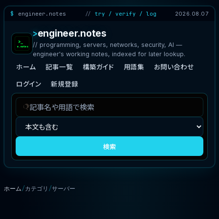
engineer.notes
try / verify / log
2026.08.07
engineer.notes
// programming, servers, networks, security, AI —
engineer's working notes, indexed for later lookup.
ホーム
記事一覧
構築ガイド
用語集
お問い合わせ
ログイン
新規登録
記
検
事
索
を
対
検
象
検索
索
ホーム
カテゴリ
サーバー