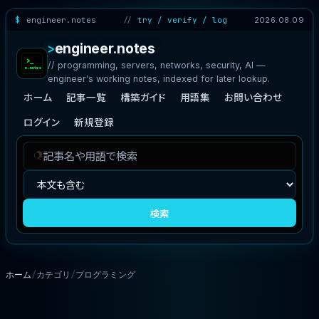
engineer.notes
try / verify / log
2026.08.09
engineer.notes
// programming, servers, networks, security, AI —
engineer's working notes, indexed for later lookup.
ホーム
記事一覧
構築ガイド
用語集
お問い合わせ
ログイン
新規登録
記
検
事
索
を
対
検
象
検索
索
ホーム
カテゴリ
プログラミング