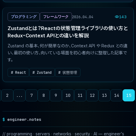
2026.04.04
プログラミング
フレームワーク
143
Zustandとは？Reactの状態管理ライブラリの使い方と
Redux・Context APIとの違いを解説
Zustand の基本、何が簡単なのか、Context API や Redux との違
い、最初の使い方、向いている場面を初心者向けに整理した記事で
す。
# React
# Zustand
# 状態管理
2
...
7
8
9
10
11
12
13
14
15
engineer.notes
// programming · servers · networks · security · AI — engineer's